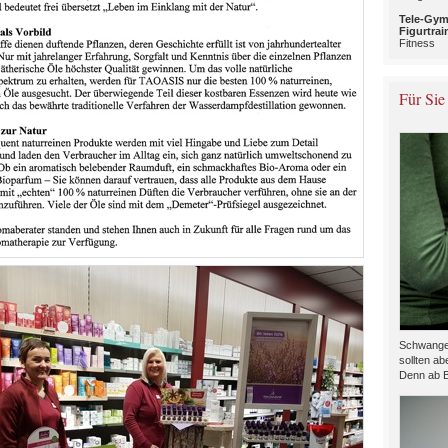
Tele-Gym
Figurtrai
Fitness
Für Sie
Schwanger
sollten ab
Denn ab B