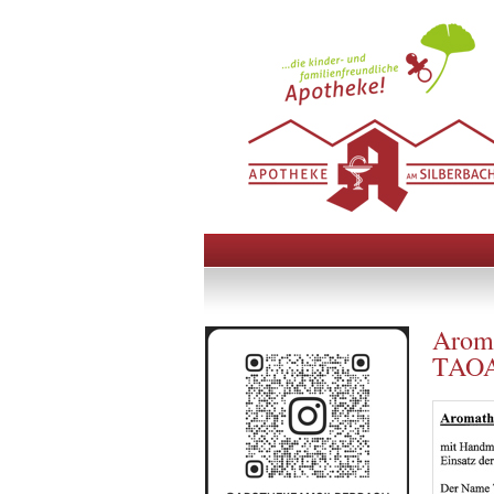
Aroma
TAOA