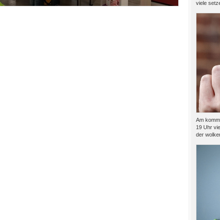
viele setze
Am kommen
19 Uhr vie
der wolkenf