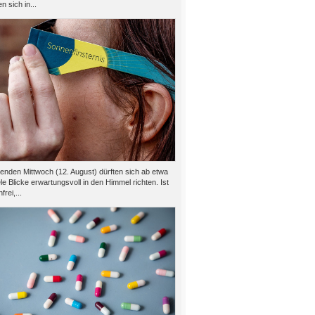
n sich in...
den Mittwoch (12. August) dürften sich ab etwa
le Blicke erwartungsvoll in den Himmel richten. Ist
rei,...