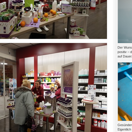
Der Wunsc
positiv – 
auf Dauer.
Gesünder l
Eigentlich