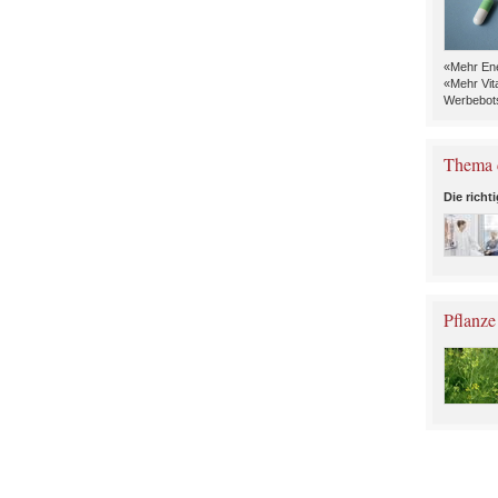
«Mehr Ene
«Mehr Vit
Werbebots
Thema 
Die richt
Pflanze