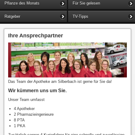
Pflanze des Monats
Für Sie gelesen
Ratgeber
TV-Tipps
Ihre Ansprechpartner
Das Team der Apotheke am Silberbach ist gerne für Sie da!
Wir kümmern uns um Sie.
Unser Team umfasst
4 Apotheker
2 Pharmazieingenieure
8 PTA
1 PKA
Zusätzlich sorgen 4 Kurierfahrer für eine schnelle und zuverlässige