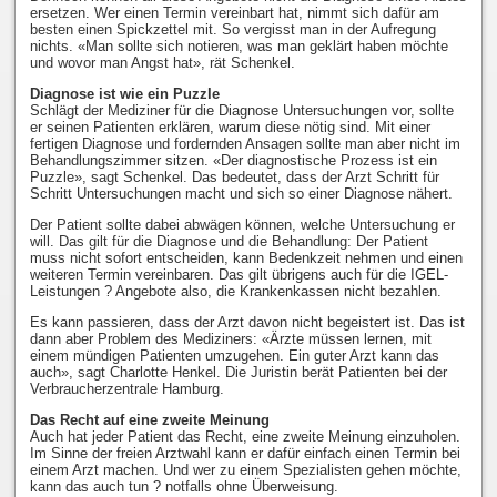
ersetzen. Wer einen Termin vereinbart hat, nimmt sich dafür am
besten einen Spickzettel mit. So vergisst man in der Aufregung
nichts. «Man sollte sich notieren, was man geklärt haben möchte
und wovor man Angst hat», rät Schenkel.
Diagnose ist wie ein Puzzle
Schlägt der Mediziner für die Diagnose Untersuchungen vor, sollte
er seinen Patienten erklären, warum diese nötig sind. Mit einer
fertigen Diagnose und fordernden Ansagen sollte man aber nicht im
Behandlungszimmer sitzen. «Der diagnostische Prozess ist ein
Puzzle», sagt Schenkel. Das bedeutet, dass der Arzt Schritt für
Schritt Untersuchungen macht und sich so einer Diagnose nähert.
Der Patient sollte dabei abwägen können, welche Untersuchung er
will. Das gilt für die Diagnose und die Behandlung: Der Patient
muss nicht sofort entscheiden, kann Bedenkzeit nehmen und einen
weiteren Termin vereinbaren. Das gilt übrigens auch für die IGEL-
Leistungen ? Angebote also, die Krankenkassen nicht bezahlen.
Es kann passieren, dass der Arzt davon nicht begeistert ist. Das ist
dann aber Problem des Mediziners: «Ärzte müssen lernen, mit
einem mündigen Patienten umzugehen. Ein guter Arzt kann das
auch», sagt Charlotte Henkel. Die Juristin berät Patienten bei der
Verbraucherzentrale Hamburg.
Das Recht auf eine zweite Meinung
Auch hat jeder Patient das Recht, eine zweite Meinung einzuholen.
Im Sinne der freien Arztwahl kann er dafür einfach einen Termin bei
einem Arzt machen. Und wer zu einem Spezialisten gehen möchte,
kann das auch tun ? notfalls ohne Überweisung.