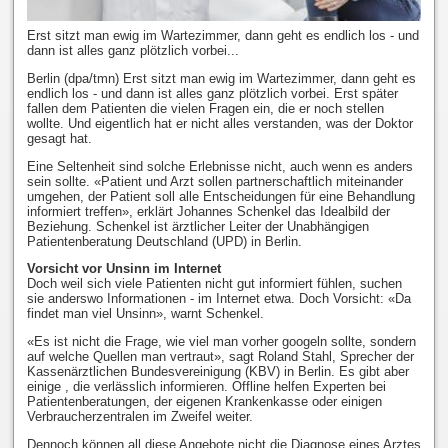
Erst sitzt man ewig im Wartezimmer, dann geht es endlich los - und
dann ist alles ganz plötzlich vorbei...
Berlin (dpa/tmn) Erst sitzt man ewig im Wartezimmer, dann geht es
endlich los - und dann ist alles ganz plötzlich vorbei. Erst später
fallen dem Patienten die vielen Fragen ein, die er noch stellen
wollte. Und eigentlich hat er nicht alles verstanden, was der Doktor
gesagt hat.
Eine Seltenheit sind solche Erlebnisse nicht, auch wenn es anders
sein sollte. «Patient und Arzt sollen partnerschaftlich miteinander
umgehen, der Patient soll alle Entscheidungen für eine Behandlung
informiert treffen», erklärt Johannes Schenkel das Idealbild der
Beziehung. Schenkel ist ärztlicher Leiter der Unabhängigen
Patientenberatung Deutschland (UPD) in Berlin.
Vorsicht vor Unsinn im Internet
Doch weil sich viele Patienten nicht gut informiert fühlen, suchen
sie anderswo Informationen - im Internet etwa. Doch Vorsicht: «Da
findet man viel Unsinn», warnt Schenkel.
«Es ist nicht die Frage, wie viel man vorher googeln sollte, sondern
auf welche Quellen man vertraut», sagt Roland Stahl, Sprecher der
Kassenärztlichen Bundesvereinigung (KBV) in Berlin. Es gibt aber
einige , die verlässlich informieren. Offline helfen Experten bei
Patientenberatungen, der eigenen Krankenkasse oder einigen
Verbraucherzentralen im Zweifel weiter.
Dennoch können all diese Angebote nicht die Diagnose eines Arztes