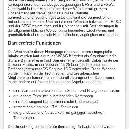
den Anwendungsbereich des European Accessibility Acts und der
korrespondierenden Landesgesetzgebungen BFSG und BFSGV.
Gleichwohl hat der Herausgeber dieser Website mit großem
Engagement auf freiwilliger Basis diese Website
barrierefreiheitsfreundlich gestaltet und wird die Barrierefreiheit
fortlaufend optimieren. Und so ist diese Website teilweise mit BFSG
und der BFSGV vereinbar und für Menschen mit Behinderungen in
der allgemein üblichen Weise, ohne besondere Erschwernis und
grundsätzlich ohne fremde Hilfe auffindbar, zugänglich und nutzbar.
Barrierefreie Funktionen
Die Webinhalte dieser Homepage ohne von extern eingespielte
Inhalte wurden laut aktuellen WCAG Kriterien als Standard für die
digitale Barrierefreiheit auf Barrierefreiheit geprüft. Dabei wurde der
Browser Firefox in der Version 115.25.0esr (64-Bit) unter dem
Betriebssystem macOS Sequoia 15.5 verwendet. Diese Website
wurde im Rahmen der technischen und gestalterischen
Möglichkeiten barrierefreiheitsfreundlich umgesetzt. Dabei wurde
insbesondere auf folgende allgemeine Aspekte geachtet:
eine klare und nachvollziehbare Seiten- und Navigationsstruktur
gut lesbare Texte mit ausreichenden Kontrasten
eine überwiegend tastaturfreundliche Bedienbarkeit
semantisch sinnvolle HTML-Strukturen
die grundsätzliche Nutzbarkeit mit gängigen assistiven
Technologien
Die Umsetzung der Barrierefreiheit erfolgt fortlaufend und wird im