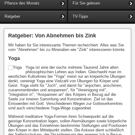
Pflanze des Monats
Für Sie gelesen
Ratgeber
TV-Tipps
Ratgeber: Von Abnehmen bis Zink
Wir haben für Sie interessante Themen recherchiert. Alles was Sie
vom "Abnehmen" bis zu Mineralien wie "Zink" interessieren könnte.
Yoga
Yoga ist eine der sechs mehrere Tausend Jahre alten
philosophischen Lehren aus Indien. Gleichwohl man im
westlichen Kulturkreis bei "Yoga" meist nur an körperliche Übungen
denkt, vereinigt Yoga eine Vielzahl von Übungen für Körper und
Geist. Yoga steht für "Joch", und damit für "anjochen, anschirren,
zusammenbinden und anspannen", für "Vereinigung mit",
"Integration in", "Anspannen an" des Körpers in Bezug auf die
Seele zur inneren Sammlung und Konzentration. Ziel ist das
Einswerden mit Gott. Verschiedenen Wegen zur Gotteserkenntnis
sind auch verschiedene Yoga-Wege zugeordnet.
Während meditative Yoga-Formen ihren Schwerpunkt auf die
geistige Konzentration legen, sollen Atemübungen sowie körperliche
Übungen und das Einnehmen bestimmter Stellungen und Positionen
den Körper in den Mittelpunkt stellen. Die Askese dient schließlich
der Selbstschulung, der Disziplinierung des eigenen Ich in Bezug