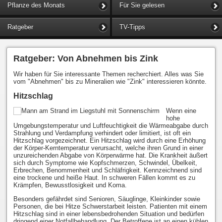
Pflanze des Monats
Für Sie gelesen
Ratgeber
TV-Tipps
Ratgeber: Von Abnehmen bis Zink
Wir haben für Sie interessante Themen recherchiert. Alles was Sie
vom "Abnehmen" bis zu Mineralien wie "Zink" interessieren könnte.
Hitzschlag
Wenn eine
hohe
Umgebungstemperatur und Luftfeuchtigkeit die Wärmeabgabe durch
Strahlung und Verdampfung verhindert oder limitiert, ist oft ein
Hitzschlag vorgezeichnet. Ein Hitzschlag wird durch eine Erhöhung
der Körper-Kerntemperatur verursacht, welche ihren Grund in einer
unzureichenden Abgabe von Körperwärme hat. Die Krankheit äußert
sich durch Symptome wie Kopfschmerzen, Schwindel, Übelkeit,
Erbrechen, Benommenheit und Schläfrigkeit. Kennzeichnend sind
eine trockene und heiße Haut. In schweren Fällen kommt es zu
Krämpfen, Bewusstlosigkeit und Koma.
Besonders gefährdet sind Senioren, Säuglinge, Kleinkinder sowie
Personen, die bei Hitze Schwerstarbeit leisten. Patienten mit einem
Hitzschlag sind in einer lebensbedrohenden Situation und bedürfen
dringend einer Notfallbehandlung. Der Betroffene ist an einen kühlen