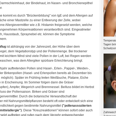
 Darmschleimhaut, der Bindehaut, im Nasen- und Bronchienepithel
r.
lge kommt es durch "Brückenbildung" von IgE und dem Allergen auf
äche einer Mastzelle zu einer Entleerung der Zelle, wobei
ne Allergievermittler wie z.B. Histamin freigesetzt werden, welche
nangenehmen Körperreaktionen verantwortlich sind. Eingeatmeter
h, Hausstaub, Spraynebel etc. können die Symptome
mern.
Temperatu
Tagen brin
nflug
ist abhängig von der Jahreszeit, der Höhe über dem
Schwitzen.
egel, dem Vegetationstyp und der Pollenmenge. Bei trockener
mit leichtem Wind sind viele Pollen in der Luft, bei Regen werden
aschen, was dem Allergiker spürbare Erleichterung bringt.
hjahr auftretenden Pollen sind Hasel-, Erlen-, Pappel-, Weiden-,
er Birkenpollen (Hasel- und Erlenpollen bereits ab Dezember bis
 möglich). Später im Frühling treten Weißbuche, Platane, Eiche
 in Erscheinung. Im Sommer folgen dann die Gräser
pfen), Ampfer, Wegerich und Brennnessel. Beifuss bildet im Herbst
uss der Pollensaison. Birken und Gräser sind
envermittler. Durch die botanische Verwandtschaft der
er mit Nahrungsmittelpflanzen besteht oft oder entwickelt sich eine
ndlichkeit gegen bestimmte Nahrungsmittel
("pollenassoziierten
ittelallergie")
. Diese "Kreuzreaktionen" können sofort oder auch
Zahnwechs
ersetzt auftreten und rufen nach dem Verzehr entsprechender