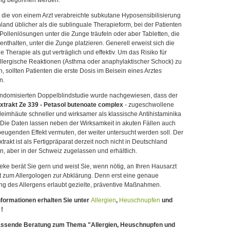
ng begonnen werden.
t die von einem Arzt verabreichte subkutane Hyposensibilisierung
land üblicher als die sublinguale Therapieform, bei der Patienten
ollenlösungen unter die Zunge träufeln oder aber Tabletten, die
enthalten, unter die Zunge platzieren. Generell erweist sich die
e Therapie als gut verträglich und effektiv. Um das Risiko für
llergische Reaktionen (Asthma oder anaphylaktischer Schock) zu
, sollten Patienten die erste Dosis im Beisein eines Arztes
n.
randomisierten Doppelblindstudie wurde nachgewiesen, dass der
xtrakt Ze 339 - Petasol butenoate complex
- zugeschwollene
eimhäute schneller und wirksamer als klassische Antihistaminika
 Die Daten lassen neben der Wirksamkeit in akuten Fällen auch
eugenden Effekt vermuten, der weiter untersucht werden soll. Der
trakt ist als Fertigpräparat derzeit noch nicht in Deutschland
, aber in der Schweiz zugelassen und erhältlich.
eke berät Sie gern und weist Sie, wenn nötig, an Ihren Hausarzt
t zum Allergologen zur Abklärung. Denn erst eine genaue
g des Allergens erlaubt gezielte, präventive Maßnahmen.
nformationen erhalten Sie unter
Allergien
,
Heuschnupfen
und
!
assende Beratung zum Thema "Allergien, Heuschnupfen und