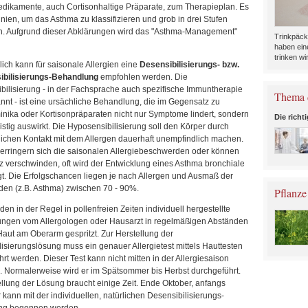
edikamente, auch Cortisonhaltige Präparate, zum Therapieplan. Es
linien, um das Asthma zu klassifizieren und grob in drei Stufen
en. Aufgrund dieser Abklärungen wird das "Asthma-Management"
Trinkpäck
haben ein
trinken wir
ich kann für saisonale Allergien eine
Desensibilisierungs- bzw.
bilisierungs-Behandlung
empfohlen werden. Die
bilisierung - in der Fachsprache auch spezifische Immuntherapie
Thema 
nnt - ist eine ursächliche Behandlung, die im Gegensatz zu
inika oder Kortisonpräparaten nicht nur Symptome lindert, sondern
Die richt
ristig auswirkt. Die Hyposensibilisierung soll den Körper durch
lichen Kontakt mit dem Allergen dauerhaft unempfindlich machen.
erringern sich die saisonalen Allergiebeschwerden oder können
 verschwinden, oft wird der Entwicklung eines Asthma bronchiale
t. Die Erfolgschancen liegen je nach Allergen und Ausmaß der
en (z.B. Asthma) zwischen 70 - 90%.
Pflanze
en in der Regel in pollenfreien Zeiten individuell hergestellte
ungen vom Allergologen oder Hausarzt in regelmäßigen Abständen
Haut am Oberarm gespritzt. Zur Herstellung der
isierungslösung muss ein genauer Allergietest mittels Hauttesten
rt werden. Dieser Test kann nicht mitten in der Allergiesaison
n. Normalerweise wird er im Spätsommer bis Herbst durchgeführt.
llung der Lösung braucht einige Zeit. Ende Oktober, anfangs
ann mit der individuellen, natürlichen Desensibilisierungs-