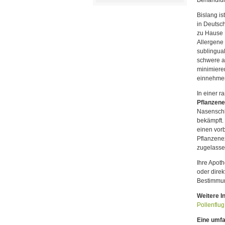
Behandlu
Bislang is
in Deutsch
zu Hause P
Allergene 
sublingual
schwere a
minimieren
einnehme
In einer 
Pflanzene
Nasenschl
bekämpft.
einen vorb
Pflanzenex
zugelassen
Ihre Apoth
oder direk
Bestimmun
Weitere I
Pollenflug
Eine umf