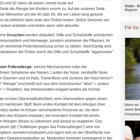
20 und 50 Jahre alt waren, nimmt heute auf
Visite -
Seite die Allergie bei Kindern enorm zu. Auf der anderen Seite
Magazin
iele Menschen um die 40 oder 50, die ein Leben lang gesund
s sie plötzlich stark unter den Pollen leiden. Selbst Senioren um
ranken erstmals und leiden dann sehr darunter.
Für Sie
dene
Ursachen
werden diskutiert: Gifte und Schadstoffe schwächen
 Immunsystem und Atemwege, sondern animieren die Pflanzen, ihr
h vermehrte Pollenfreisetzung sicher zu stellen. Gleichzeitig sind
strukturen der Pollen durch die Gifte und Schadstoffe "aggressiver"
.
tet Pollenallergie
, welche Mechanismen rufen die
men Symptome wie Niesen, Laufen der Nase, verstopfte Nase,
m Gaumen und im Hals, Tränenfluss und Juckreiz der Haut hervor?
f "Allergie" erschließt sich aus dem Griechischen "allos" = anders
n" = Reaktion: das Immunsystem reagiert anders als normal.
gie ist eine Überempfindlichkeit, eine Überreaktion gegen einen
ch harmlosen Stoff. Beim ersten Kontakt mit dem Allergen (hier
Wenn wir 
einem Bei
eiße) laufen im Körper verschiedene Prozesse an, die dem
Körperber
em des Körpers erlauben, bei erneutem Kontakt mit einem
n Allergen dieses zu erkennen und darauf zu reagieren. Das
ulin IgE ("Antikörper gegen das Pollenallergen") wird von
rgikern vermehrt produziert und lagert sich an der Oberfläche von
ten Gewebemastzellen an. Mastzellen kommen vorwiegend in der