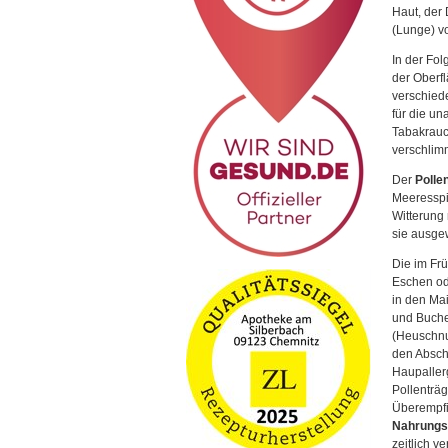
Haut, der
(Lunge) vo
In der Fo
der Oberfl
verschiede
für die u
Tabakrauc
verschlim
Der
Polle
Meeresspi
Witterung 
sie ausgew
Die im Frü
Eschen od
in den Mai
und Buche
(Heuschnu
den Abschl
Haupallerg
Pollenträg
Überempfi
Nahrungsm
zeitlich v