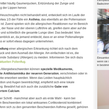
Zahnpasta
ittel häufig Gaumenjucken, Entzündung der Zunge und
Badezimme
g der Lippen hervor.
euschnupfen nicht behandelt wird, entwickelt sich im Laufe der
etwa 1/3 der Fälle ein
Asthma
, das ebenfalls an die Pollensaison
st: Zuerst spielen sich die allergischen Reaktionen nur im Bereich
 der Nase und der oberen Luftröhre ab, greifen dann aber auf die
 und schließlich die gesamte Lunge über. Das bedeutet: Vom
enblick an, da jemand entdeckt, dass er an einer Pollenallergie
uss er sofort etwas dagegen unternehmen.
ndlung
einer allergischen Erkrankung richtet sich nach dem
ck und dem Ausmaß der Allergie. Am einfachsten ist es, die
ende Substanz (Allergen) zu meiden. Informieren Sie sich dazu
Einsamkeit
wenn sie s
aktuellen Pollenflug
.
in bestimm
n Allergiebeschwerden können
spezielle Medikamente,
e Antihistaminika der neueren Generation
, verschrieben oder in
eke erworben werden. Wenn das Leiden hauptsächlich
ion und Augen beeinträchtigt, empfiehlt sich eine lokale
g. Bewährt hat sich auch die zusätzliche
Gabe von
ertem Calcium
.
er Schritt - manchmal aber auch als erste Wahl - kann bei
en Beschwerden ein lokal wirksames Cortikosteroid kombiniert
enn sich zu den genannten Beschwerden Asthma gesellt, gehören