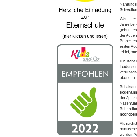
Nahrungsm
Schwellun
Wenn der H
Jahre bei 
gebunden i
der Augen,
Bronchien
ersten Aug
leidet, m
Die Beha
Leidensdru
verursach
über den
Bei akute
sogenannt
der Apoth
Nasenfunkt
Behandlun
hochdosi
Als nächst
rhinitisch
werden. W