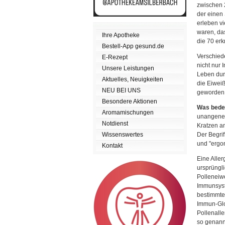
zwischen 
der einen 
erleben v
waren, das
Ihre Apotheke
die 70 erk
Bestell-App gesund.de
Verschie
E-Rezept
nicht nur
Unsere Leistungen
Leben durc
Aktuelles, Neuigkeiten
die Eiweiß
NEU BEI UNS
geworden
Besondere Aktionen
Was bedeu
Aromamischungen
unangeneh
Notdienst
Kratzen a
Wissenswertes
Der Begrif
und "ergo
Kontakt
Eine Aller
ursprüngli
Polleneiw
Immunsyst
bestimmte
Immun-Glob
Pollenalle
so genann