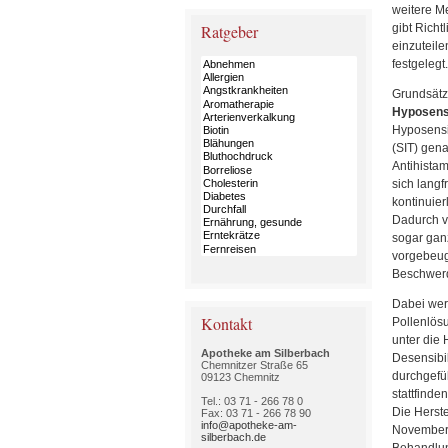
weitere M
Ratgeber
gibt Richt
einzuteil
festgelegt.
Grundsätzl
Hyposensi
Hyposensi
(SIT) gena
Antihistam
sich langf
kontinuier
Dadurch v
sogar ganz
vorgebeug
Beschwerd
Dabei werd
Kontakt
Pollenlös
unter die 
Apotheke am Silberbach
Desensibil
Chemnitzer Straße 65
durchgefüh
09123 Chemnitz
stattfinde
Tel.: 03 71 - 266 78 0
Die Herste
Fax: 03 71 - 266 78 90
info@apotheke-am-
November k
silberbach.de