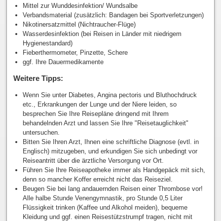
Mittel zur Wunddesinfektion/ Wundsalbe
Verbandsmaterial (zusätzlich: Bandagen bei Sportverletzungen)
Nikotinersatzmittel (Nichtraucher-Flüge)
Wasserdesinfektion (bei Reisen in Länder mit niedrigem
Hygienestandard)
Fieberthermometer, Pinzette, Schere
ggf. Ihre Dauermedikamente
Weitere Tipps:
Wenn Sie unter Diabetes, Angina pectoris und Bluthochdruck
etc., Erkrankungen der Lunge und der Niere leiden, so
besprechen Sie Ihre Reisepläne dringend mit Ihrem
behandelnden Arzt und lassen Sie Ihre "Reisetauglichkeit"
untersuchen.
Bitten Sie Ihren Arzt, Ihnen eine schriftliche Diagnose (evtl. in
Englisch) mitzugeben, und erkundigen Sie sich unbedingt vor
Reiseantritt über die ärztliche Versorgung vor Ort.
Führen Sie Ihre Reiseapotheke immer als Handgepäck mit sich,
denn so mancher Koffer erreicht nicht das Reiseziel.
Beugen Sie bei lang andauernden Reisen einer Thrombose vor!
Alle halbe Stunde Venengymnastik, pro Stunde 0,5 Liter
Flüssigkeit trinken (Kaffee und Alkohol meiden), bequeme
Kleidung und ggf. einen Reisestützstrumpf tragen, nicht mit