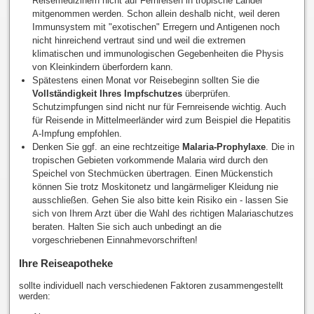
Reisemedizinern nicht auf Fernreisen in tropische Länder
mitgenommen werden. Schon allein deshalb nicht, weil deren
Immunsystem mit "exotischen" Erregern und Antigenen noch
nicht hinreichend vertraut sind und weil die extremen
klimatischen und immunologischen Gegebenheiten die Physis
von Kleinkindern überfordern kann.
Spätestens einen Monat vor Reisebeginn sollten Sie die
Vollständigkeit Ihres Impfschutzes
überprüfen.
Schutzimpfungen sind nicht nur für Fernreisende wichtig. Auch
für Reisende in Mittelmeerländer wird zum Beispiel die Hepatitis
A-Impfung empfohlen.
Denken Sie ggf. an eine rechtzeitige
Malaria-Prophylaxe
. Die in
tropischen Gebieten vorkommende Malaria wird durch den
Speichel von Stechmücken übertragen. Einen Mückenstich
können Sie trotz Moskitonetz und langärmeliger Kleidung nie
ausschließen. Gehen Sie also bitte kein Risiko ein - lassen Sie
sich von Ihrem Arzt über die Wahl des richtigen Malariaschutzes
beraten. Halten Sie sich auch unbedingt an die
vorgeschriebenen Einnahmevorschriften!
Ihre Reiseapotheke
sollte individuell nach verschiedenen Faktoren zusammengestellt
werden: