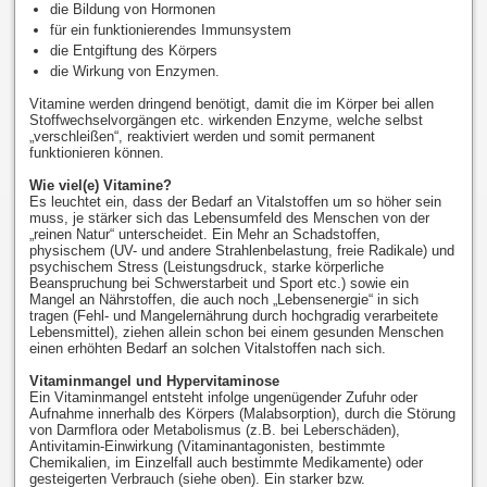
die Bildung von Hormonen
für ein funktionierendes Immunsystem
die Entgiftung des Körpers
die Wirkung von Enzymen.
Vitamine werden dringend benötigt, damit die im Körper bei allen
Stoffwechselvorgängen etc. wirkenden Enzyme, welche selbst
„verschleißen“, reaktiviert werden und somit permanent
funktionieren können.
Wie viel(e) Vitamine?
Es leuchtet ein, dass der Bedarf an Vitalstoffen um so höher sein
muss, je stärker sich das Lebensumfeld des Menschen von der
„reinen Natur“ unterscheidet. Ein Mehr an Schadstoffen,
physischem (UV- und andere Strahlenbelastung, freie Radikale) und
psychischem Stress (Leistungsdruck, starke körperliche
Beanspruchung bei Schwerstarbeit und Sport etc.) sowie ein
Mangel an Nährstoffen, die auch noch „Lebensenergie“ in sich
tragen (Fehl- und Mangelernährung durch hochgradig verarbeitete
Lebensmittel), ziehen allein schon bei einem gesunden Menschen
einen erhöhten Bedarf an solchen Vitalstoffen nach sich.
Vitaminmangel und Hypervitaminose
Ein Vitaminmangel entsteht infolge ungenügender Zufuhr oder
Aufnahme innerhalb des Körpers (Malabsorption), durch die Störung
von Darmflora oder Metabolismus (z.B. bei Leberschäden),
Antivitamin-Einwirkung (Vitaminantagonisten, bestimmte
Chemikalien, im Einzelfall auch bestimmte Medikamente) oder
gesteigerten Verbrauch (siehe oben). Ein starker bzw.