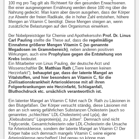
100 mg pro Tag gilt als Richtwert für den gesunden Erwachsenen.
Bei einer ausgewogenen Ernährung werden diese 100 mg über die
Nahrung gedeckt. Man kann aber davon ausgehen, dass der Körper
zur Abwehr der freien Radikale, die in hoher Zahl entstehen, höhere
Mengen an Vitamin C benötigt. Diese Mengen steigen an, wenn
zusätzliche Belastungen auf den Organismus einwirken.
Der Nobelpreisträger für Chemie und Apothekersohn
Prof. Dr. Linus
Carl Pauling
stellte die These auf, dass die
regelmäßige
Einnahme größerer Mengen Vitamin C (so genannte
Megadosen im Grammbereich)
, neben anderen positiven
Wirkungen, auch eine
Prophylaxe gegen die Entstehung von
Krebs
bedeutet.
Ein Mitarbeiter von Linus Pauling, der deutsche Arzt und
Wissenschaftler
Dr. Matthias Rath
(„Tiere kennen keinen
Herzinfarkt“),
behauptet gar, dass der latente Mangel an
Vitalstoffen, und hier besonders an Vitamin C, für die
Zivilisationskrankheit Arteriosklerose mit all ihren
Folgeerkrankungen wie Herzinfarkt, Schlaganfall,
Bluthochdruck etc. ursächlich verantwortlich ist.
Ein latenter Mangel an Vitamin C führt nach Dr. Rath zu Läsionen in
den Blutgefäßen. Der Körper versucht ständig, diese Läsionen mit
den an sich wenig gefährlichen Substanzen Cholesterin (auch so
genanntes „schlechtes“ LDL-Cholesterin) und Lp(a), der
„Klebsubstanz“ Lipoprotein(a), zu „kitten“. Demnach sind nicht
Triglyceride, Gesamtcholesterin oder LDL-Cholesterin die Ursache
für Arteriosklerose, sondern der latente Mangel an Vitamin C! Der
Körper habe sich demnach mangels Vitamin C seine eigene
Arteriosklerose geschaffen! Und genau so könne man