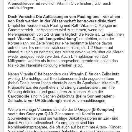
Arteriosklerose mit reichlich Vitamin C verhindern, u.U. auch
zurückdrängen.
Doch Vorsicht: Die Auffassungen von Pauling und - vor allem -
von Rath werden in der Wissenschaft kontrovers diskutiert!
Empfohlen werden nach Pauling und Rath Vitamin-C-Mengen im
Grammbereich. Ihr Apotheker wird zustimmen, wenn bei
Nierengesunden von
1-2 Gramm täglich
die Rede ist. Er wird Ihnen
auch
Vitamin-C „mit Langzeitwirkung“
empfehlen, denn der
Körper kann pro Zeiteinheit nur eine bestimmte Menge davon
aufnehmen. Es empfiehlt sich somit nicht, die 1-2 Gramm auf
einmal zu sich zu nehmen, das Meiste davon würde über die Nieren
wieder ausgeschieden werden. Auch Einmaldosen von 250
Milligramm werden als kritisch angesehen: gerade sie sollen das
Risiko der Nierensteinbildung erhöhen (s.o.).
Neben Vitamin C ist besonders das
Vitamin E
für den Zellschutz
wichtig. Die richtige, auf Ihre Lebensumstände zugeschnittene
(hohe) Dosis nennt Ihnen ebenfalls gern Ihr Apotheker. Vitamin-E-
Präparate aus der Apotheke sind streng standardisiert, um ihre
Wirkung definieren und garantieren zu können. Auch die
Carotinoide
sind in Sachen Zellschutz
(beim Sonnenbaden:
Zellschutz vor UV-Strahlung!)
nicht zu vernachlässigen.
Weitere wichtige Vitamine sind die der B-Gruppe
(B-Komplex)
sowie das
Coenzym Q-10
. Zusammen mit Karnitin und
Spurenelementen sind sie wichtige Biokatalysatoren im Zell- und
damit Energiestoffwechsel. Zu empfehlen sind hier
Kombinationspräparate, die oft auch auf bestimmte Alters- (Kinder,
Senioren) oder Risikogruppen (Diabetiker, Raucher) zugeschnitten