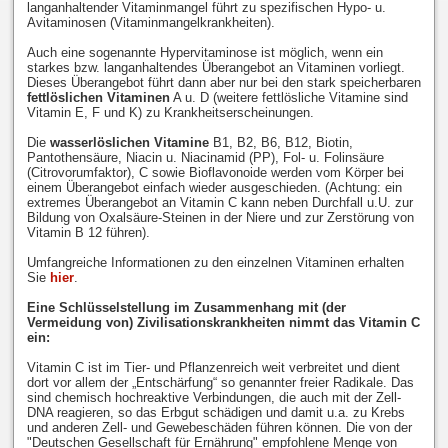
langanhaltender Vitaminmangel führt zu spezifischen Hypo- u.
Avitaminosen (Vitaminmangelkrankheiten).
Auch eine sogenannte Hypervitaminose ist möglich, wenn ein
starkes bzw. langanhaltendes Überangebot an Vitaminen vorliegt.
Dieses Überangebot führt dann aber nur bei den stark speicherbaren
fettlöslichen Vitaminen
A u. D (weitere fettlösliche Vitamine sind
Vitamin E, F und K) zu Krankheitserscheinungen.
Die
wasserlöslichen Vitamine
B1, B2, B6, B12, Biotin,
Pantothensäure, Niacin u. Niacinamid (PP), Fol- u. Folinsäure
(Citrovorumfaktor), C sowie Bioflavonoide werden vom Körper bei
einem Überangebot einfach wieder ausgeschieden. (Achtung: ein
extremes Überangebot an Vitamin C kann neben Durchfall u.U. zur
Bildung von Oxalsäure-Steinen in der Niere und zur Zerstörung von
Vitamin B 12 führen).
Umfangreiche Informationen zu den einzelnen Vitaminen erhalten
Sie
hier
.
Eine Schlüsselstellung im Zusammenhang mit (der
Vermeidung von) Zivilisationskrankheiten nimmt das Vitamin C
ein:
Vitamin C ist im Tier- und Pflanzenreich weit verbreitet und dient
dort vor allem der „Entschärfung“ so genannter freier Radikale. Das
sind chemisch hochreaktive Verbindungen, die auch mit der Zell-
DNA reagieren, so das Erbgut schädigen und damit u.a. zu Krebs
und anderen Zell- und Gewebeschäden führen können. Die von der
"Deutschen Gesellschaft für Ernährung" empfohlene Menge von